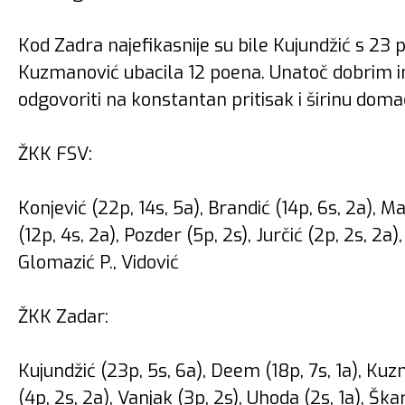
Kod Zadra najefikasnije su bile Kujundžić s 23 
Kuzmanović ubacila 12 poena. Unatoč dobrim in
odgovoriti na konstantan pritisak i širinu doma
ŽKK FSV:
Konjević (22p, 14s, 5a), Brandić (14p, 6s, 2a), Ma
(12p, 4s, 2a), Pozder (5p, 2s), Jurčić (2p, 2s, 2a),
Glomazić P., Vidović
ŽKK Zadar:
Kujundžić (23p, 5s, 6a), Deem (18p, 7s, 1a), Kuzm
(4p, 2s, 2a), Vanjak (3p, 2s), Uhoda (2s, 1a), Škar