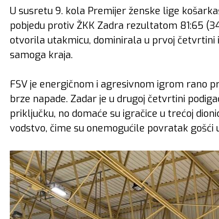
U susretu 9. kola Premijer ženske lige košark
pobjedu protiv ŽKK Zadra rezultatom 81:65 (34:19
otvorila utakmicu, dominirala u prvoj četvrtini 
samoga kraja.
FSV je energičnom i agresivnom igrom rano pr
brze napade. Zadar je u drugoj četvrtini podiga
priključku, no domaće su igračice u trećoj dio
vodstvo, čime su onemogućile povratak gošći u