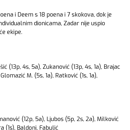
poena i Deem s 18 poena i 7 skokova, dok je
dividualnim dionicama, Zadar nije uspio
će ekipe.
šić (13p, 4s, 5a), Zukanović (13p, 4s, 1a), Brajac
 Glomazić M. (5s, 1a), Ratković (1s, 1a),
anović (12p, 5a), Ljubos (5p, 2s, 2a), Milković
a (1s), Baldoni, Fabulić