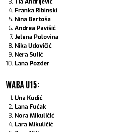
Tia Andrijević
Franka Ribinski
Nina Bertoša
Andrea Pavišić
Jelena Polovina
Nika Udovičić
Nera Sulić
Lana Pozder
WABA U15:
Una Kudić
Lana Fućak
Nora Mikuličić
Lara Mikuličić