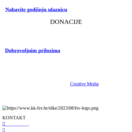
Nabavite godišnju ulaznicu
i podržite rad našeg Kluba.
DONACIJE
Dobrovoljnim prilozima
pospješite rad voljenog Kluba.
fsv.hr © 2023 | KK Flumen Sancti Viti | Sva prava pridržana. |
Izrada i održavanje:
Creative Media
.
KONTAKT
098 461 439
091 298 5138