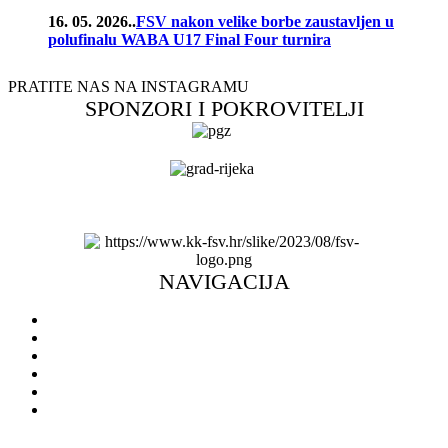
16. 05. 2026..
FSV nakon velike borbe zaustavljen u
polufinalu WABA U17 Final Four turnira
PRATITE NAS NA INSTAGRAMU
SPONZORI I POKROVITELJI
NAVIGACIJA
Naslovnica
Novosti
O klubu
Škola košarke
Ulaznice
Doniraj