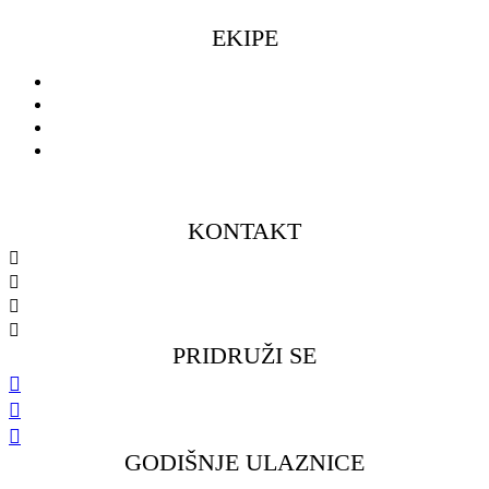
EKIPE
Seniorke
Seniori
Muški omladinski pogon
Ženski omladinski pogon
KONTAKT
098 461 439
091 298 5138
kkfsvrijeka@gmail.com
Gustava Krkleca 6, 51 000 Rijeka
PRIDRUŽI SE
GODIŠNJE ULAZNICE