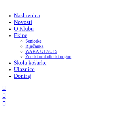
Skip
to
Naslovnica
content
Novosti
O Klubu
Ekipe
Seniorke
Riječanka
WABA U17/U15
Ženski omladinski pogon
Škola košarke
Ulaznice
Doniraj