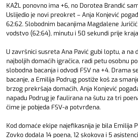
KAŽL ponovno ima +6, no Dorotea Brandić sama
Uslijedio je novi preokret – Anja Konjević pogađ
62:62. Slobodnim bacanjima Magdalene Juričić 
vodstvo (62:64), minutu i 50 sekundi prije kraja
U završnici susreta Ana Pavić gubi loptu, a na 
najboljih domaćih igračica, radi petu osobnu 
slobodna bacanja i odvodi FSV na +4. Drama se
bacanje, a Emilija Podrug postiže koš za smanje
brzog prekršaja domaćih, Anja Konjević pogađ
napadu Podrug je faulirana na šutu za tri poen
čime je pobjeda FSV-a potvrđena.
Kod domaće ekipe najefikasnija je bila Emilija 
Zovko dodala 14 poena, 12 skokova i 5 asistenc