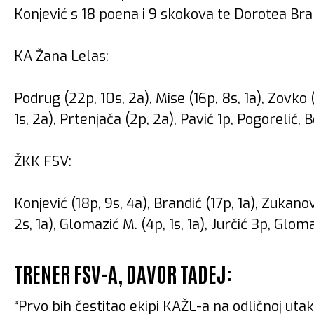
Konjević s 18 poena i 9 skokova te Dorotea Bra
KA Žana Lelas:
Podrug (22p, 10s, 2a), Mise (16p, 8s, 1a), Zovko 
1s, 2a), Prtenjača (2p, 2a), Pavić 1p, Pogorelić, B
ŽKK FSV:
Konjević (18p, 9s, 4a), Brandić (17p, 1a), Zukanovi
2s, 1a), Glomazić M. (4p, 1s, 1a), Jurčić 3p, Gloma
TRENER FSV-A, DAVOR TADEJ:
“Prvo bih čestitao ekipi KAŽL-a na odličnoj uta