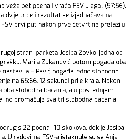
 veže pet poena i vraća FSV u egal (57:56).
a dvije trice i rezultat se izjednačava na
FSV prvi put nakon prve četvrtine prelazi u
.
drugoj strani parketa Josipa Zovko, jedna od
pogrešku. Marija Zukanović potom pogađa oba
 nastavlja – Pavić pogađa jedno slobodno
nje na 65:66, 12 sekundi prije kraja. Nakon
a oba slobodna bacanja, a u posljednjem
a, no promašuje sva tri slobodna bacanja,
Podrug s 22 poena i 10 skokova, dok je Josipa
ija. U redovima FSV-a istaknule su se Anja