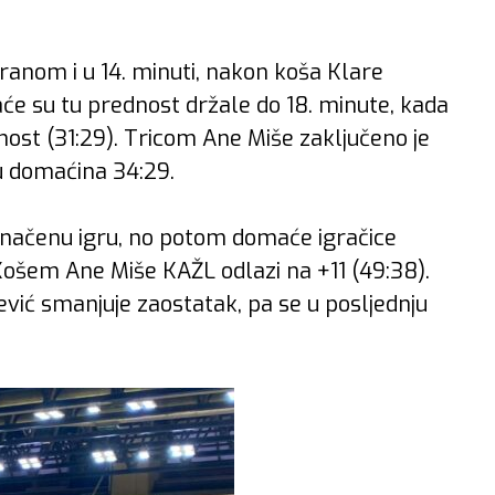
ranom i u 14. minuti, nakon koša Klare
aće su tu prednost držale do 18. minute, kada
snost (31:29). Tricom Ane Miše zaključeno je
u domaćina 34:29.
ednačenu igru, no potom domaće igračice
 Košem Ane Miše KAŽL odlazi na +11 (49:38).
ević smanjuje zaostatak, pa se u posljednju