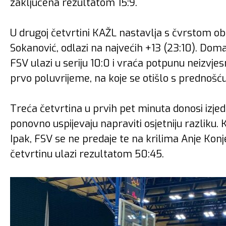
zaključena rezultatom 15:9.
U drugoj četvrtini KAŽL nastavlja s čvrstom ob
Sokanović, odlazi na najvećih +13 (23:10). Dom
FSV ulazi u seriju 10:0 i vraća potpunu neizvje
prvo poluvrijeme, na koje se otišlo s prednošć
Treća četvrtina u prvih pet minuta donosi izj
ponovno uspijevaju napraviti osjetniju razliku.
Ipak, FSV se ne predaje te na krilima Anje Konj
četvrtinu ulazi rezultatom 50:45.