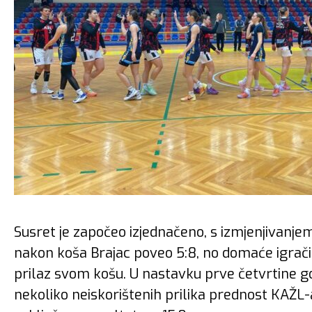
Susret je započeo izjednačeno, s izmjenjivanjem
nakon koša Brajac poveo 5:8, no domaće igrači
prilaz svom košu. U nastavku prve četvrtine go
nekoliko neiskorištenih prilika prednost KAŽL-a