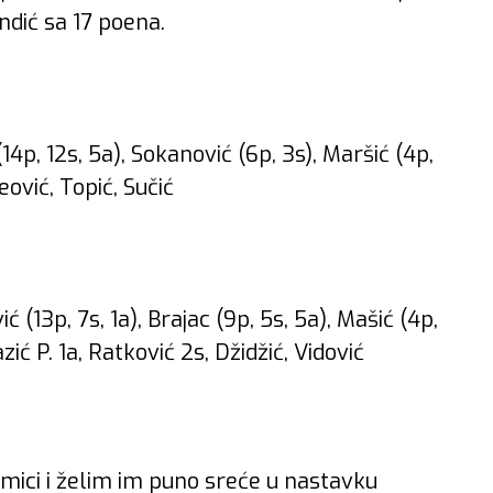
ndić sa 17 poena.
(14p, 12s, 5a), Sokanović (6p, 3s), Maršić (4p,
eović, Topić, Sučić
ć (13p, 7s, 1a), Brajac (9p, 5s, 5a), Mašić (4p,
zić P. 1a, Ratković 2s, Džidžić, Vidović
kmici i želim im puno sreće u nastavku