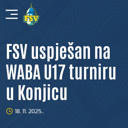
Skip
to
content
FSV uspješan na
WABA U17 turniru
u Konjicu
18. 11. 2025..