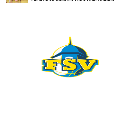
KONTAKT
098 461 439
091 298 5138
kkfsvrijeka@gmail.com
Gustava Krkleca 6, 51 000 Rijeka