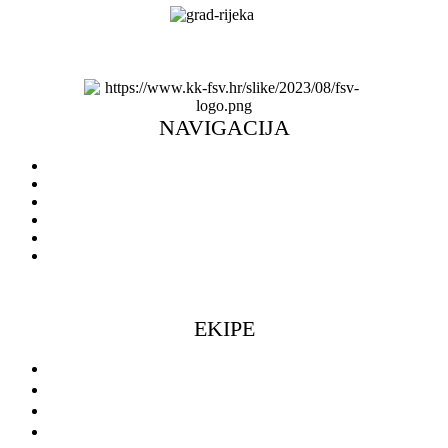
NAVIGACIJA
Naslovnica
Novosti
O klubu
Škola košarke
Ulaznice
Doniraj
EKIPE
Seniorke
Seniori
Muški omladinski pogon
Ženski omladinski pogon