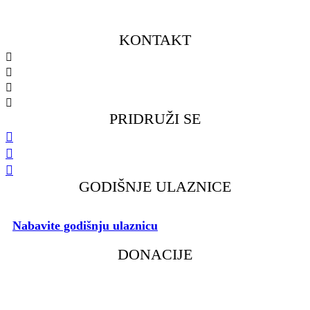
KONTAKT
098 461 439
091 298 5138
kkfsvrijeka@gmail.com
Gustava Krkleca 6, 51 000 Rijeka
PRIDRUŽI SE
GODIŠNJE ULAZNICE
Nabavite godišnju ulaznicu
i podržite rad našeg Kluba.
DONACIJE