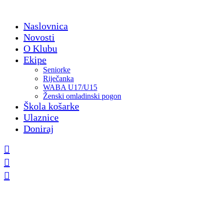
Skip
to
Naslovnica
content
Novosti
O Klubu
Ekipe
Seniorke
Riječanka
WABA U17/U15
Ženski omladinski pogon
Škola košarke
Ulaznice
Doniraj