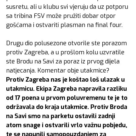
susretu, ali u klubu svi vjeruju da uz potporu
sa tribina FSV može pružiti dobar otpor
gošćama i ostvariti plasman na final four.
Drugu dio polusezone otvorile ste porazom
protiv Zagreba, a u prošlom kolu uzvratile
ste Brodu na Savi za poraz iz prvog dijela
natjecanja. Komentar obje utakmice?
Protiv Zagreba nas je koštao loš ulazak u
utakmicu. Ekipa Zagreba napravila razliku
od 17 poena u prvom poluvremenu te je to
održavala do kraja utakmice. Protiv Broda
na Savi smo na parketu ostavili zadnji
atom snage i ostvarili vrlo važnu pobjedu,
te se napunili samopouzdanjem za