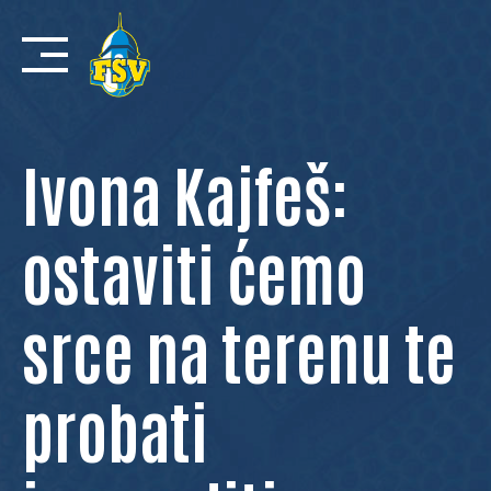
Skip
to
content
Ivona Kajfeš:
ostaviti ćemo
srce na terenu te
probati