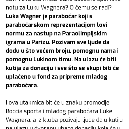
notu za Luku Wagnera? O čemu se radi?
Luka Wagner je paraboćar koji s
paraboćarskom reprezentacijom lovi
normu za nastup na Paraolimpijskim
igrama u Parizu. Pozivam sve ljude da
dođu u što većem broju, pomognu nama i
pomognu Lukinom timu. Na ulazu će biti
kutija za donaciju i sve što se skupi biti će
uplaćeno u fond za pripreme mladog
paraboćara.
I ova utakmica bit će u znaku promocije
Boccia sporta i mladog paraboćara Luke
Wagnera, a iz kluba pozivaju ljude da u kutiju
na ulazu u dvoranu ubace donaciju koja će u