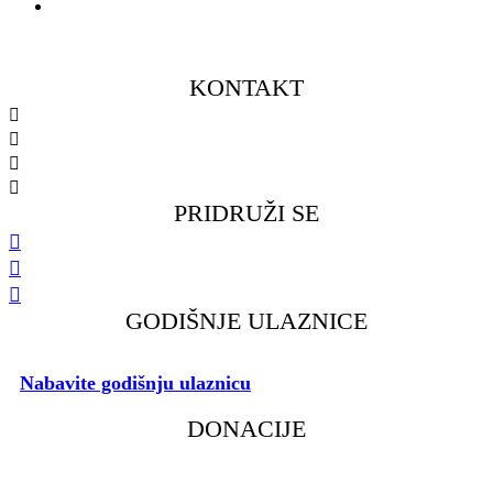
Ženski omladinski pogon
KONTAKT
098 461 439
091 298 5138
kkfsvrijeka@gmail.com
Gustava Krkleca 6, 51 000 Rijeka
PRIDRUŽI SE
GODIŠNJE ULAZNICE
Nabavite godišnju ulaznicu
i podržite rad našeg Kluba.
DONACIJE