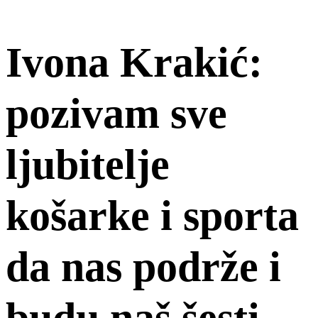
Ivona Krakić:
pozivam sve
ljubitelje
košarke i sporta
da nas podrže i
budu naš šesti