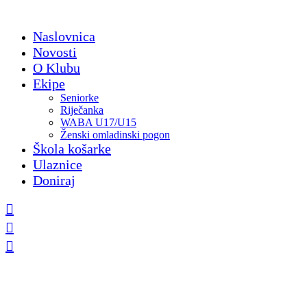
Skip
to
Naslovnica
content
Novosti
O Klubu
Ekipe
Seniorke
Riječanka
WABA U17/U15
Ženski omladinski pogon
Škola košarke
Ulaznice
Doniraj