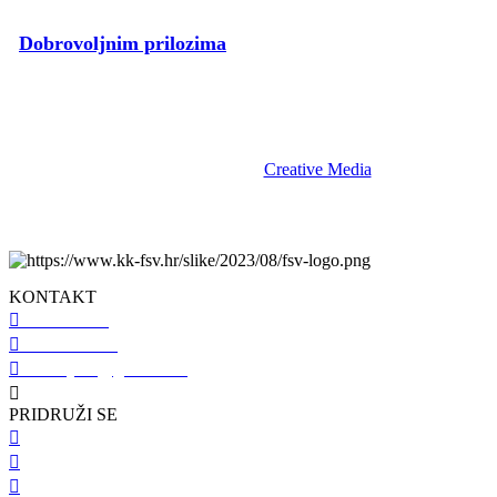
Dobrovoljnim prilozima
pospješite rad voljenog Kluba.
fsv.hr © 2023 | KK Flumen Sancti Viti | Sva prava pridržana. |
Izrada i održavanje:
Creative Media
.
KONTAKT
098 461 439
091 298 5138
kkfsvrijeka@gmail.com
Gustava Krkleca 6, 51 000 Rijeka
PRIDRUŽI SE