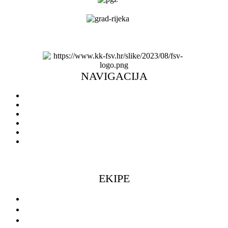
NAVIGACIJA
Naslovnica
Novosti
O klubu
Škola košarke
Ulaznice
Doniraj
EKIPE
Seniorke
Seniori
Muški omladinski pogon