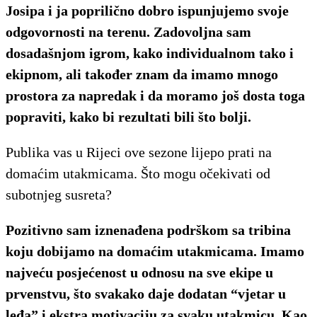
Josipa i ja poprilično dobro ispunjujemo svoje
odgovornosti na terenu. Zadovoljna sam
dosadašnjom igrom, kako individualnom tako i
ekipnom, ali također znam da imamo mnogo
prostora za napredak i da moramo još dosta toga
popraviti, kako bi rezultati bili što bolji.
Publika vas u Rijeci ove sezone lijepo prati na
domaćim utakmicama. Što mogu očekivati od
subotnjeg susreta?
Pozitivno sam iznenađena podrškom sa tribina
koju dobijamo na domaćim utakmicama. Imamo
najveću posjećenost u odnosu na sve ekipe u
prvenstvu, što svakako daje dodatan “vjetar u
leđa” i ekstra motivaciju za svaku utakmicu. Kao