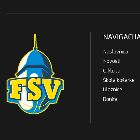
NAVIGACIJ
Naslovnica
Novosti
O klubu
Škola košarke
Ulaznice
Doniraj