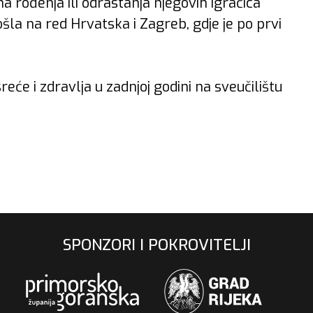
 rođenja ili odrastanja njegovih igračica
ošla na red Hrvatska i Zagreb, gdje je po prvi
sreće i zdravlja u zadnjoj godini na sveučilištu
PRATITE NAS NA INSTAGRAMU
SPONZORI I POKROVITELJI