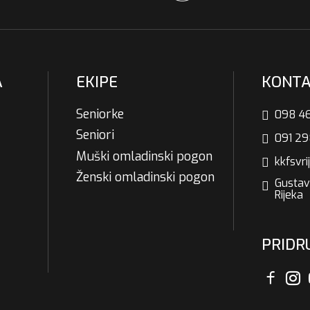
A
EKIPE
KONT
Seniorke
098 46
Seniori
091 29
Muški omladinski pogon
kkfsvr
Ženski omladinski pogon
Gustav
Rijeka
PRIDRU