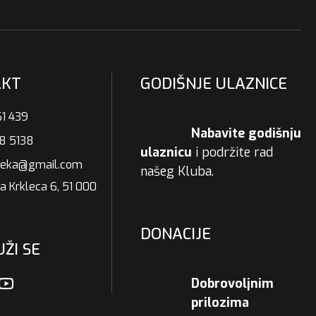
AKT
GODIŠNJE ULAZNICE
1 439
Nabavite godišnju
8 5138
ulaznicu
i podržite rad
ijeka@gmail.com
našeg Kluba.
a Krkleca 6, 51 000
DONACIJE
ŽI SE
Dobrovoljnim
prilozima