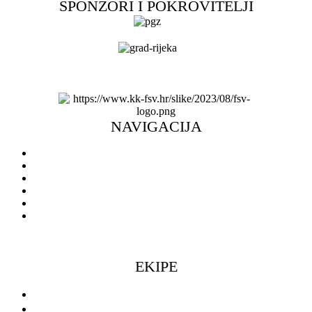
SPONZORI I POKROVITELJI
NAVIGACIJA
Naslovnica
Novosti
O klubu
Škola košarke
Ulaznice
Doniraj
EKIPE
Seniorke
Seniori