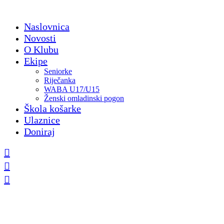
Skip
to
Naslovnica
content
Novosti
O Klubu
Ekipe
Seniorke
Riječanka
WABA U17/U15
Ženski omladinski pogon
Škola košarke
Ulaznice
Doniraj