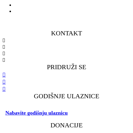
Muški omladinski pogon
Ženski omladinski pogon
KONTAKT
098 461 439
091 298 5138
kkfsvrijeka@gmail.com
Gustava Krkleca 6, 51 000 Rijeka
PRIDRUŽI SE
GODIŠNJE ULAZNICE
Nabavite godišnju ulaznicu
i podržite rad našeg Kluba.
DONACIJE