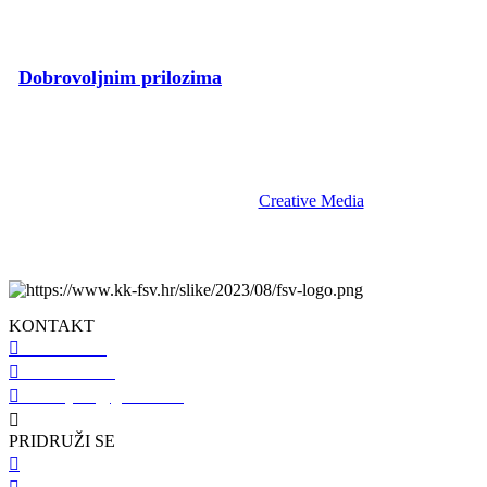
Dobrovoljnim prilozima
pospješite rad voljenog Kluba.
fsv.hr © 2023 | KK Flumen Sancti Viti | Sva prava pridržana. |
Izrada i održavanje:
Creative Media
.
KONTAKT
098 461 439
091 298 5138
kkfsvrijeka@gmail.com
Gustava Krkleca 6, 51 000 Rijeka
PRIDRUŽI SE