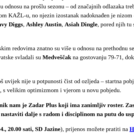
 u odnosu na prošlu sezonu – od značajnih odlazaka tre
skom KAŽL-u, no njezin izostanak nadoknađen je nizom do
avy Diggs
,
Ashley Austin
,
Asiah Dingle
, pored njih tu 
rskim redovima znatno su više u odnosu na prethodnu s
vatske svladali su
Medveščak
na gostovanju 79-71, dok
oš uvijek nije u potpunosti čist od ozljeda – startna 
u, s velikim optimizmom i vjerom u novu pobjedu.
k nam je Zadar Plus koji ima zanimljiv roster. Zas
nastaviti dalje s radom i disciplinom na putu do us
4., 20.00 sati, SD Jazine
), prijenos možete pratiti na
H