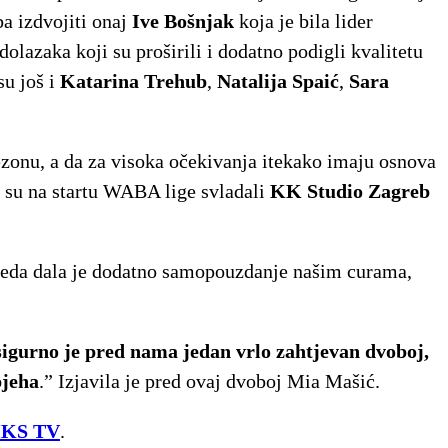
ba izdvojiti onaj
Ive Bošnjak
koja je bila lider
lazaka koji su proširili i dodatno podigli kvalitetu
su još i
Katarina Trehub
,
Natalija Spaić
,
Sara
ezonu, a da za visoka očekivanja itekako imaju osnova
 su na startu WABA lige svladali
KK Studio Zagreb
pobjeda dala je dodatno samopouzdanje našim curama,
igurno je pred nama jedan vrlo zahtjevan dvoboj,
pjeha
.” Izjavila je pred ovaj dvoboj Mia Mašić.
KS TV
.