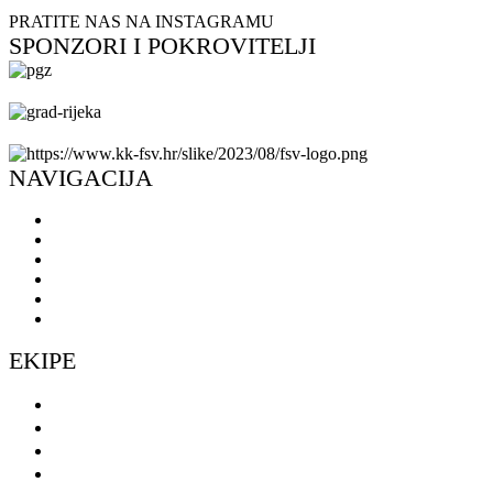
PRATITE NAS NA INSTAGRAMU
SPONZORI I POKROVITELJI
NAVIGACIJA
Naslovnica
Novosti
O klubu
Škola košarke
Ulaznice
Doniraj
EKIPE
Seniorke
Seniori
Muški omladinski pogon
Ženski omladinski pogon