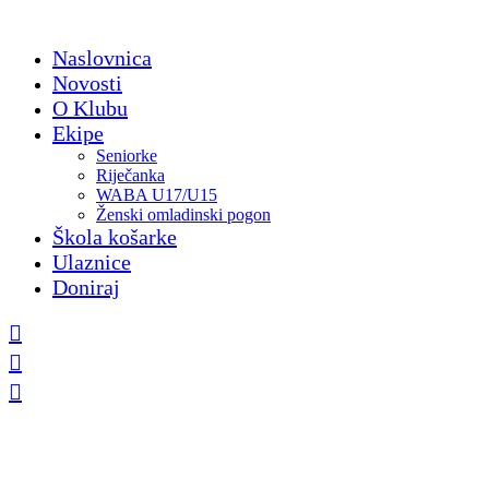
Skip
to
Naslovnica
content
Novosti
O Klubu
Ekipe
Seniorke
Riječanka
WABA U17/U15
Ženski omladinski pogon
Škola košarke
Ulaznice
Doniraj