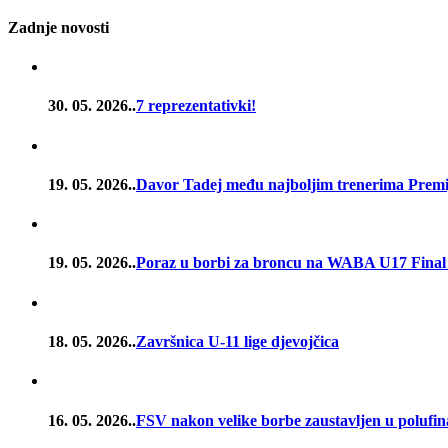
Zadnje novosti
30. 05. 2026..
7 reprezentativki!
19. 05. 2026..
Davor Tadej među najboljim trenerima Premije
19. 05. 2026..
Poraz u borbi za broncu na WABA U17 Final
18. 05. 2026..
Završnica U-11 lige djevojčica
16. 05. 2026..
FSV nakon velike borbe zaustavljen u poluf