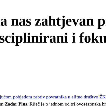
 nas zahtjevan pr
ciplinirani i fok
ujućom pobjedom protiv povratnika u elitno društvo Ž
nam
Zadar Plus
. Riječ je o jednom od tri ovosezonska 