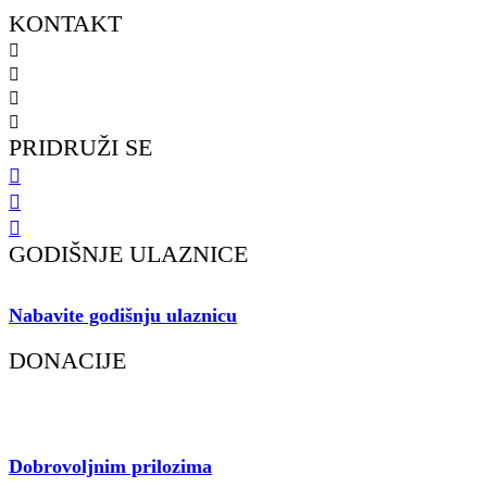
KONTAKT
098 461 439
091 298 5138
kkfsvrijeka@gmail.com
Gustava Krkleca 6, 51 000 Rijeka
PRIDRUŽI SE
GODIŠNJE ULAZNICE
Nabavite godišnju ulaznicu
i podržite rad našeg Kluba.
DONACIJE
Dobrovoljnim prilozima
pospješite rad voljenog Kluba.