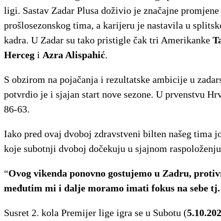
ligi. Sastav Zadar Plusa doživio je značajne promjene
prošlosezonskog tima, a karijeru je nastavila u split
kadra. U Zadar su tako pristigle čak tri Amerikanke
T
Herceg
i
Azra Alispahić
.
S obzirom na pojačanja i rezultatske ambicije u zada
potvrdio je i sjajan start nove sezone. U prvenstvu Hr
86-63.
Iako pred ovaj dvoboj zdravstveni bilten našeg tima j
koje subotnji dvoboj dočekuju u sjajnom raspoloženj
“
Ovog vikenda ponovno gostujemo u Zadru, protivni
međutim mi i dalje moramo imati fokus na sebe tj. 
Susret 2. kola Premijer lige igra se u Subotu (
5.10.202