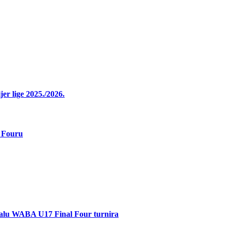
r lige 2025./2026.
 Fouru
inalu WABA U17 Final Four turnira