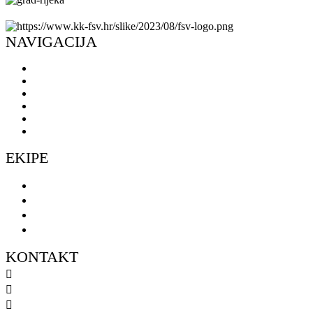
NAVIGACIJA
Naslovnica
Novosti
O klubu
Škola košarke
Ulaznice
Doniraj
EKIPE
Seniorke
Seniori
Muški omladinski pogon
Ženski omladinski pogon
KONTAKT
098 461 439
091 298 5138
kkfsvrijeka@gmail.com