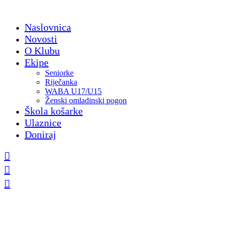
Skip
to
Naslovnica
content
Novosti
O Klubu
Ekipe
Seniorke
Riječanka
WABA U17/U15
Ženski omladinski pogon
Škola košarke
Ulaznice
Doniraj