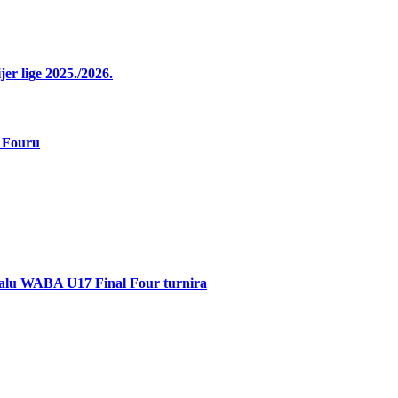
r lige 2025./2026.
 Fouru
inalu WABA U17 Final Four turnira