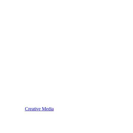
 i održavanje:
Creative Media
.