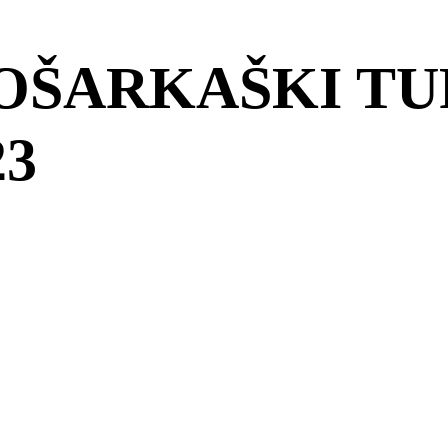
 KOŠARKAŠKI T
23