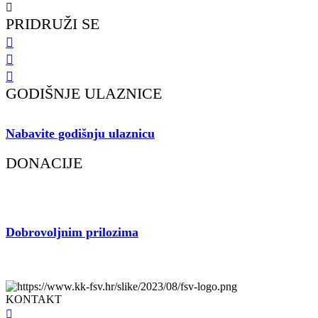
Gustava Krkleca 6, 51 000 Rijeka
PRIDRUŽI SE
GODIŠNJE ULAZNICE
Nabavite godišnju ulaznicu
i podržite rad našeg Kluba.
DONACIJE
Dobrovoljnim prilozima
pospješite rad voljenog Kluba.
fsv.hr © 2023 | KK Flumen Sancti Viti | Sva prava pridržana. | Izrada
KONTAKT
098 461 439