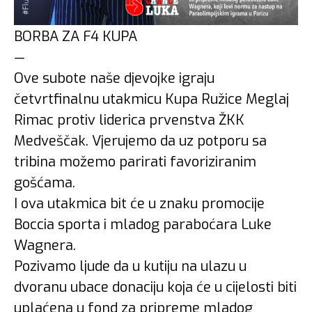
BORBA ZA F4 KUPA
—
Ove subote naše djevojke igraju
četvrtfinalnu utakmicu Kupa Ružice Meglaj
Rimac protiv liderica prvenstva ŽKK
Medveščak. Vjerujemo da uz potporu sa
tribina možemo parirati favoriziranim
gošćama.
I ova utakmica bit će u znaku promocije
Boccia sporta i mladog paraboćara Luke
Wagnera.
Pozivamo ljude da u kutiju na ulazu u
dvoranu ubace donaciju koja će u cijelosti biti
uplaćena u fond za pripreme mladog