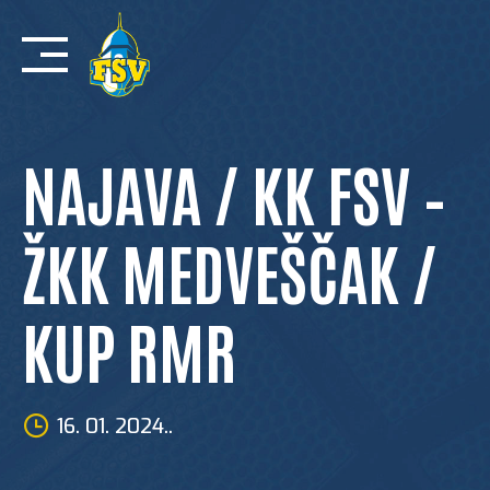
Skip
to
content
NAJAVA / KK FSV –
ŽKK MEDVEŠČAK /
KUP RMR
16. 01. 2024..