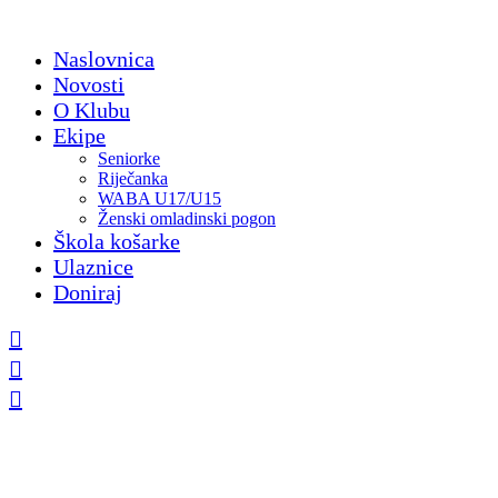
Skip
to
Naslovnica
content
Novosti
O Klubu
Ekipe
Seniorke
Riječanka
WABA U17/U15
Ženski omladinski pogon
Škola košarke
Ulaznice
Doniraj