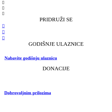
091 298 5138
kkfsvrijeka@gmail.com
Gustava Krkleca 6, 51 000 Rijeka
PRIDRUŽI SE
GODIŠNJE ULAZNICE
Nabavite godišnju ulaznicu
i podržite rad našeg Kluba.
DONACIJE
Dobrovoljnim prilozima
pospješite rad voljenog Kluba.