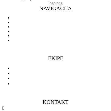
NAVIGACIJA
Naslovnica
Novosti
O klubu
Škola košarke
Ulaznice
Doniraj
EKIPE
Seniorke
Seniori
Muški omladinski pogon
Ženski omladinski pogon
KONTAKT
098 461 439