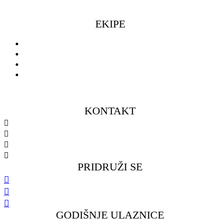
EKIPE
Seniorke
Seniori
Muški omladinski pogon
Ženski omladinski pogon
KONTAKT
098 461 439
091 298 5138
kkfsvrijeka@gmail.com
Gustava Krkleca 6, 51 000 Rijeka
PRIDRUŽI SE
GODIŠNJE ULAZNICE