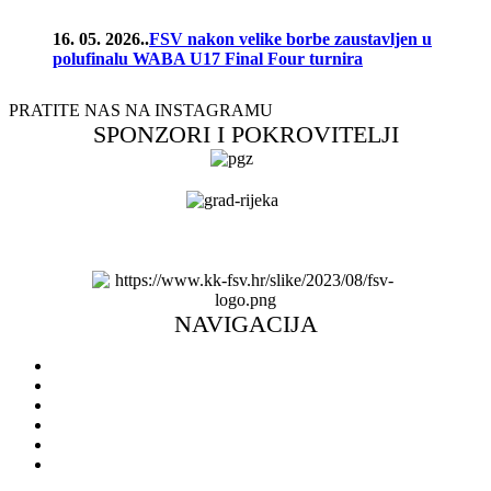
16. 05. 2026..
FSV nakon velike borbe zaustavljen u
polufinalu WABA U17 Final Four turnira
PRATITE NAS NA INSTAGRAMU
SPONZORI I POKROVITELJI
NAVIGACIJA
Naslovnica
Novosti
O klubu
Škola košarke
Ulaznice
Doniraj