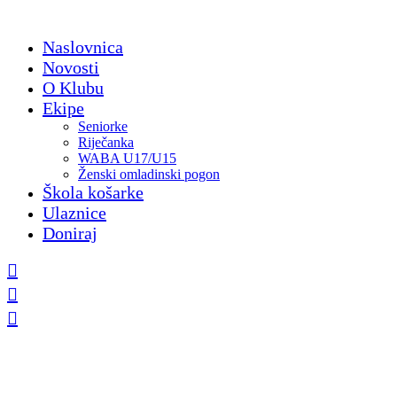
Skip
to
Naslovnica
content
Novosti
O Klubu
Ekipe
Seniorke
Riječanka
WABA U17/U15
Ženski omladinski pogon
Škola košarke
Ulaznice
Doniraj