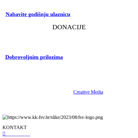
Nabavite godišnju ulaznicu
i podržite rad našeg Kluba.
DONACIJE
Dobrovoljnim prilozima
pospješite rad voljenog Kluba.
fsv.hr © 2023 | KK Flumen Sancti Viti | Sva prava pridržana. |
Izrada i održavanje:
Creative Media
.
KONTAKT
098 461 439