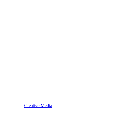
 i održavanje:
Creative Media
.