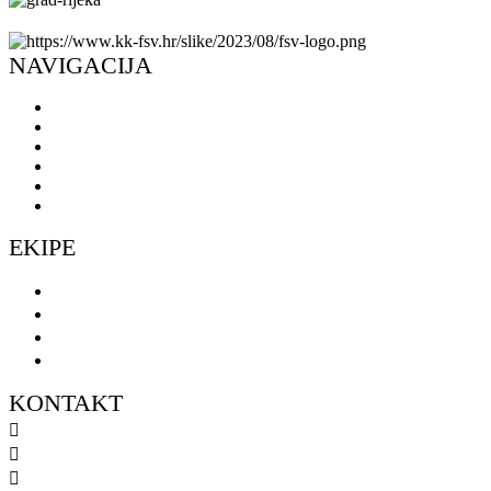
NAVIGACIJA
Naslovnica
Novosti
O klubu
Škola košarke
Ulaznice
Doniraj
EKIPE
Seniorke
Seniori
Muški omladinski pogon
Ženski omladinski pogon
KONTAKT
098 461 439
091 298 5138
kkfsvrijeka@gmail.com