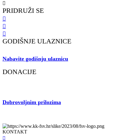
Gustava Krkleca 6, 51 000 Rijeka
PRIDRUŽI SE
GODIŠNJE ULAZNICE
Nabavite godišnju ulaznicu
i podržite rad našeg Kluba.
DONACIJE
Dobrovoljnim prilozima
pospješite rad voljenog Kluba.
fsv.hr © 2023 | KK Flumen Sancti Viti | Sva prava pridržana. | Izrada
KONTAKT
098 461 439