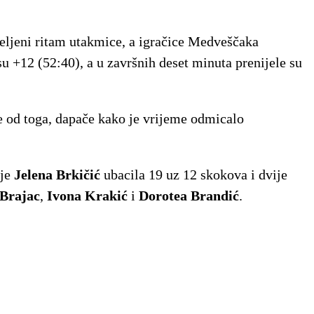
željeni ritam utakmice, a igračice Medveščaka
su +12 (52:40), a u završnih deset minuta prenijele su
še od toga, dapače kako je vrijeme odmicalo
 je
Jelena Brkičić
ubacila 19 uz 12 skokova i dvije
Brajac
,
Ivona Krakić
i
Dorotea Brandić
.