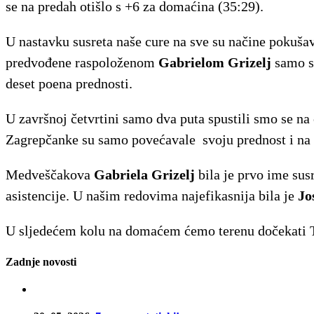
se na predah otišlo s +6 za domaćina (35:29).
U nastavku susreta naše cure na sve su načine pokušav
predvođene raspoloženom
Gabrielom Grizelj
samo su
deset poena prednosti.
U završnoj četvrtini samo dva puta spustili smo se na
Zagrepčanke su samo povećavale svoju prednost i na ko
Medveščakova
Gabriela Grizelj
bila je prvo ime susr
asistencije. U našim redovima najefikasnija bila je
Jo
U sljedećem kolu na domaćem ćemo terenu dočekati 
Zadnje novosti