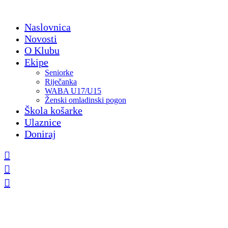
Skip
to
Naslovnica
content
Novosti
O Klubu
Ekipe
Seniorke
Riječanka
WABA U17/U15
Ženski omladinski pogon
Škola košarke
Ulaznice
Doniraj