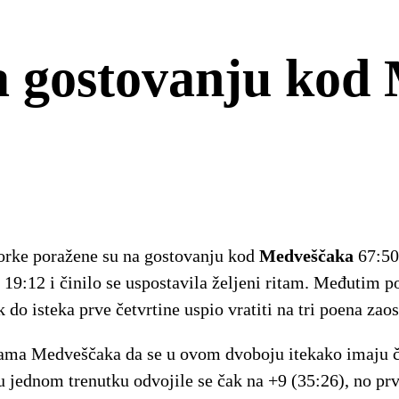
na gostovanju kod
iorke poražene su na gostovanju kod
Medveščaka
67:50
 19:12 i činilo se uspostavila željeni ritam. Međutim 
do isteka prve četvrtine uspio vratiti na tri poena zaos
šicama Medveščaka da se u ovom dvoboju itekako imaju 
 u jednom trenutku odvojile se čak na +9 (35:26), no pr