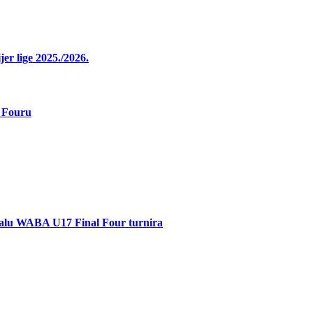
r lige 2025./2026.
 Fouru
inalu WABA U17 Final Four turnira