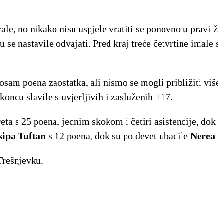
ale, no nikako nisu uspjele vratiti se ponovno u pravi 
 se nastavile odvajati. Pred kraj treće četvrtine imale 
 osam poena zaostatka, ali nismo se mogli približiti vi
ncu slavile s uvjerljivih i zasluženih +17.
eta s 25 poena, jednim skokom i četiri asistencije, dok
sipa Tuftan
s 12 poena, dok su po devet ubacile
Nerea 
Trešnjevku.