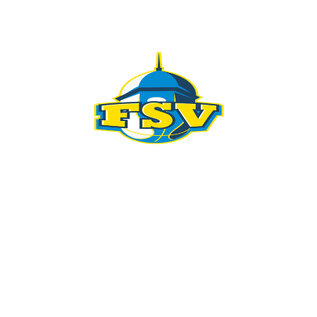
KONTAKT
098 461 439
091 298 5138
kkfsvrijeka@gmail.com
Gustava Krkleca 6, 51 000 Rijeka
PRIDRUŽI SE