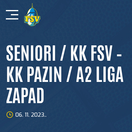
Skip
to
content
SENIORI / KK FSV –
KK PAZIN / A2 LIGA
ZAPAD
06. 11. 2023..