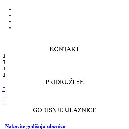
Seniorke
Seniori
Muški omladinski pogon
Ženski omladinski pogon
KONTAKT
098 461 439
091 298 5138
kkfsvrijeka@gmail.com
Gustava Krkleca 6, 51 000 Rijeka
PRIDRUŽI SE
GODIŠNJE ULAZNICE
Nabavite godišnju ulaznicu
i podržite rad našeg Kluba.