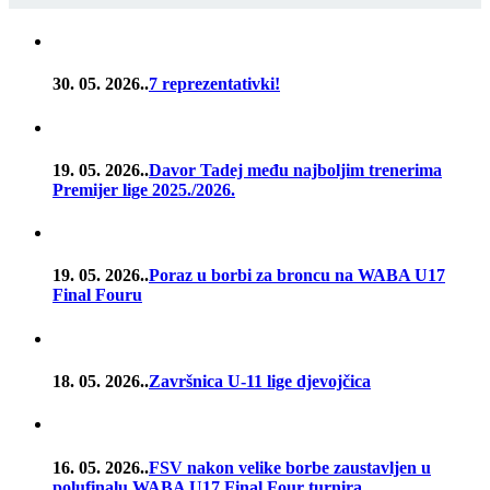
30. 05. 2026..
7 reprezentativki!
19. 05. 2026..
Davor Tadej među najboljim trenerima
Premijer lige 2025./2026.
19. 05. 2026..
Poraz u borbi za broncu na WABA U17
Final Fouru
18. 05. 2026..
Završnica U-11 lige djevojčica
16. 05. 2026..
FSV nakon velike borbe zaustavljen u
polufinalu WABA U17 Final Four turnira