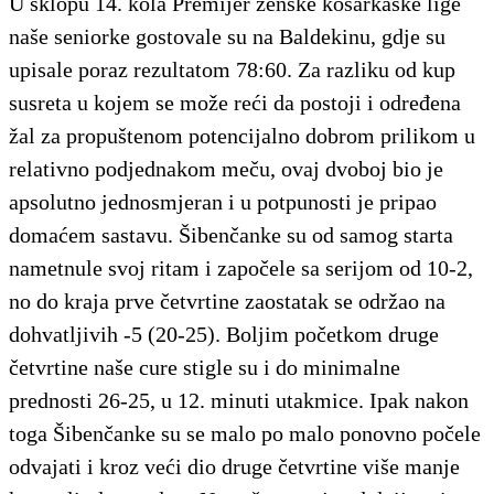
U sklopu 14. kola Premijer ženske košarkaške lige
naše seniorke gostovale su na Baldekinu, gdje su
upisale poraz rezultatom 78:60. Za razliku od kup
susreta u kojem se može reći da postoji i određena
žal za propuštenom potencijalno dobrom prilikom u
relativno podjednakom meču, ovaj dvoboj bio je
apsolutno jednosmjeran i u potpunosti je pripao
domaćem sastavu. Šibenčanke su od samog starta
nametnule svoj ritam i započele sa serijom od 10-2,
no do kraja prve četvrtine zaostatak se održao na
dohvatljivih -5 (20-25). Boljim početkom druge
četvrtine naše cure stigle su i do minimalne
prednosti 26-25, u 12. minuti utakmice. Ipak nakon
toga Šibenčanke su se malo po malo ponovno počele
odvajati i kroz veći dio druge četvrtine više manje