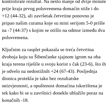
kontrolirale rezultat. Na nešto manje od dvije minute
prije kraja prvog poluvremena domaćin stiže i do
+12 (44-32), ali završetak četvrtine ponovno je
pripao našim curama koje su mini serijom 5-0 prišle
na -7 (44-37) s kojim se otišlo na odmor između dva
poluvremena.
Ključnim za rasplet pokazala se treća četvrtina
dvoboja koju su Šibenčanke sjajnom igrom na oba
kraja terena riješile u svoju korist s čak (23-6), što ih
je odvelo na nedostižnih +24 (67-43). Posljednja
dionica protekla je tako bez rezultatske
neizvjesnosti, a opuštenost domaćina iskorištena je
tek kako bi se u završnici donekle ublažilo poraz na
konačnih -18.