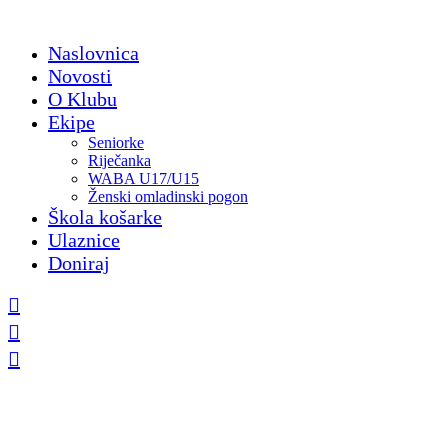
Skip
to
Naslovnica
content
Novosti
O Klubu
Ekipe
Seniorke
Riječanka
WABA U17/U15
Ženski omladinski pogon
Škola košarke
Ulaznice
Doniraj