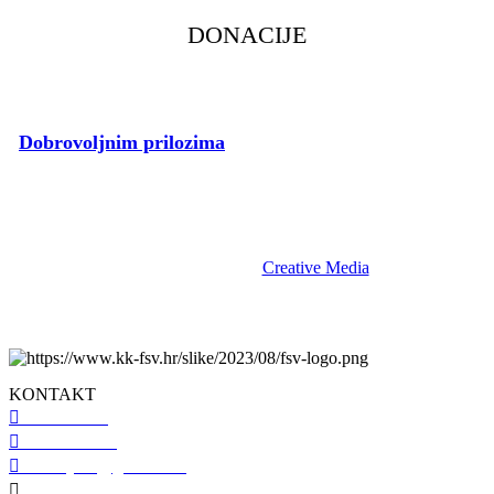
DONACIJE
Dobrovoljnim prilozima
pospješite rad voljenog Kluba.
fsv.hr © 2023 | KK Flumen Sancti Viti | Sva prava pridržana. |
Izrada i održavanje:
Creative Media
.
KONTAKT
098 461 439
091 298 5138
kkfsvrijeka@gmail.com
Gustava Krkleca 6, 51 000 Rijeka