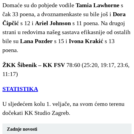
Domaće su do pobjede vodile
Tamia Lawhorne
s
čak 33 poena, a dvoznamenkaste su bile još i
Dora
Čipčić
s 12 i
Ariel Johnson
s 11 poena. Na drugoj
strani u redovima našeg sastava efikasnije od ostalih
bile su
Lana Pozder
s 15 i
Ivona Krakić
s 13
poena.
ŽKK Šibenik – KK FSV
78:60 (25:20, 19:17, 23:6,
11:17)
STATISTIKA
U sljedećem kolu 1. veljače, na svom ćemo terenu
dočekati KK Studio Zagreb.
Zadnje novosti