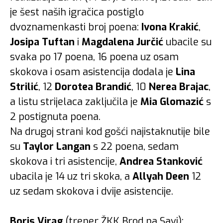
je šest naših igračica postiglo
dvoznamenkasti broj poena:
Ivona Krakić
,
Josipa Tuftan
i
Magdalena Jurčić
ubacile su
svaka po 17 poena, 16 poena uz osam
skokova i osam asistencija dodala je
Lina
Strilić
, 12
Dorotea Brandić
, 10
Nerea Brajac
,
a listu strijelaca zaključila je
Mia Glomazić
s
2 postignuta poena.
Na drugoj strani kod gošći najistaknutije bile
su
Taylor Langan
s 22 poena, sedam
skokova i tri asistencije,
Andrea Stanković
ubacila je 14 uz tri skoka, a
Allyah Deen
12
uz sedam skokova i dvije asistencije.
Boris Virag
(trener ŽKK Brod na Savi):