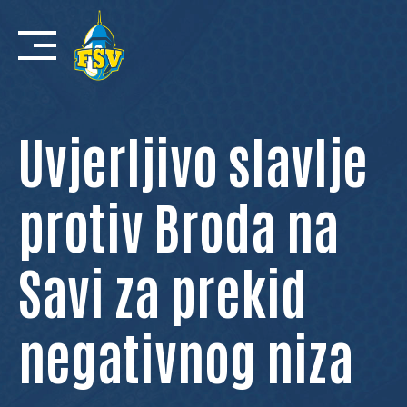
Skip
to
content
Uvjerljivo slavlje
protiv Broda na
Savi za prekid
negativnog niza