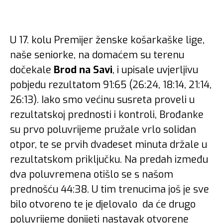
U 17. kolu Premijer ženske košarkaške lige,
naše seniorke, na domaćem su terenu
dočekale
Brod na Savi
, i upisale uvjerljivu
pobjedu rezultatom 91:65 (26:24, 18:14, 21:14,
26:13). Iako smo većinu susreta proveli u
rezultatskoj prednosti i kontroli, Brođanke
su prvo poluvrijeme pružale vrlo solidan
otpor, te se prvih dvadeset minuta držale u
rezultatskom priključku. Na predah između
dva poluvremena otišlo se s našom
prednošću 44:38. U tim trenucima još je sve
bilo otvoreno te je djelovalo da će drugo
poluvrijeme donijeti nastavak otvorene