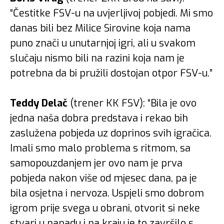
“Čestitke FSV-u na uvjerljivoj pobjedi. Mi smo
danas bili bez Milice Sirovine koja nama
puno znači u unutarnjoj igri, ali u svakom
slučaju nismo bili na razini koja nam je
potrebna da bi pružili dostojan otpor FSV-u.”
Teddy Delač
(trener KK FSV): “Bila je ovo
jedna naša dobra predstava i rekao bih
zaslužena pobjeda uz doprinos svih igračica.
Imali smo malo problema s ritmom, sa
samopouzdanjem jer ovo nam je prva
pobjeda nakon više od mjesec dana, pa je
bila osjetna i nervoza. Uspjeli smo dobrom
igrom prije svega u obrani, otvorit si neke
stvari u napadu i na kraju je to završilo s