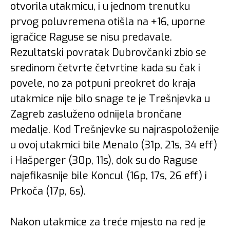
otvorila utakmicu, i u jednom trenutku
prvog poluvremena otišla na +16, uporne
igračice Raguse se nisu predavale.
Rezultatski povratak Dubrovčanki zbio se
sredinom četvrte četvrtine kada su čak i
povele, no za potpuni preokret do kraja
utakmice nije bilo snage te je Trešnjevka u
Zagreb zasluženo odnijela brončane
medalje. Kod Trešnjevke su najraspoloženije
u ovoj utakmici bile Menalo (31p, 21s, 34 eff)
i Hašperger (30p, 11s), dok su do Raguse
najefikasnije bile Koncul (16p, 17s, 26 eff) i
Prkoča (17p, 6s).
Nakon utakmice za treće mjesto na red je