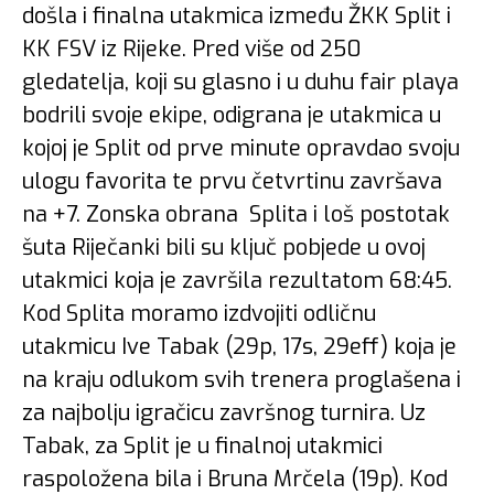
došla i finalna utakmica između ŽKK Split i
KK FSV iz Rijeke. Pred više od 250
gledatelja, koji su glasno i u duhu fair playa
bodrili svoje ekipe, odigrana je utakmica u
kojoj je Split od prve minute opravdao svoju
ulogu favorita te prvu četvrtinu završava
na +7. Zonska obrana
Splita i loš postotak
šuta Riječanki bili su ključ pobjede u ovoj
utakmici koja je završila rezultatom 68:45.
Kod Splita moramo izdvojiti odličnu
utakmicu Ive Tabak (29p, 17s, 29eff) koja je
na kraju odlukom svih trenera proglašena i
za najbolju igračicu završnog turnira. Uz
Tabak, za Split je u finalnoj utakmici
raspoložena bila i Bruna Mrčela (19p). Kod