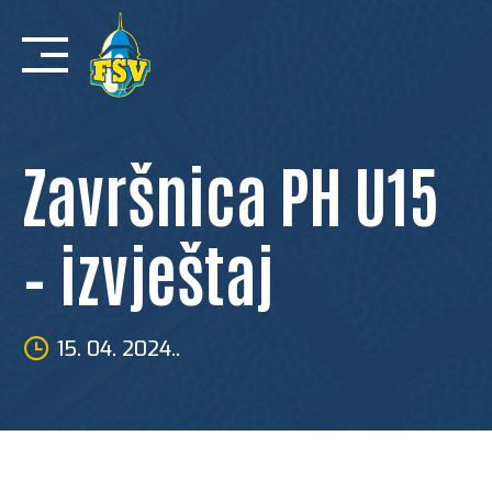
Skip
to
content
Završnica PH U15
– izvještaj
15. 04. 2024..