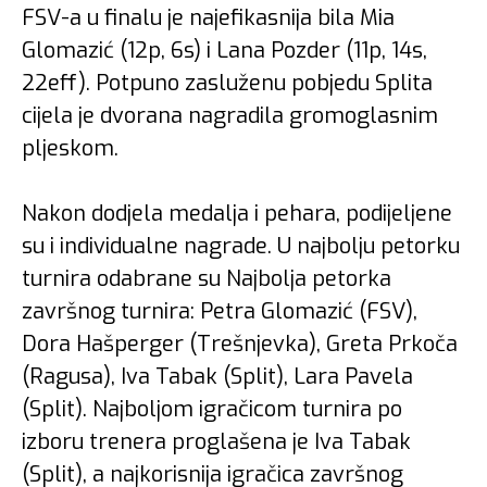
FSV-a u finalu je najefikasnija bila Mia
Glomazić (12p, 6s) i Lana Pozder (11p, 14s,
22eff). Potpuno zasluženu pobjedu Splita
cijela je dvorana nagradila gromoglasnim
pljeskom.
Nakon dodjela medalja i pehara, podijeljene
su i individualne nagrade. U najbolju petorku
turnira odabrane su Najbolja petorka
završnog turnira: Petra Glomazić (FSV),
Dora Hašperger (Trešnjevka), Greta Prkoča
(Ragusa), Iva Tabak (Split), Lara Pavela
(Split). Najboljom igračicom turnira po
izboru trenera proglašena je Iva Tabak
(Split), a najkorisnija igračica završnog