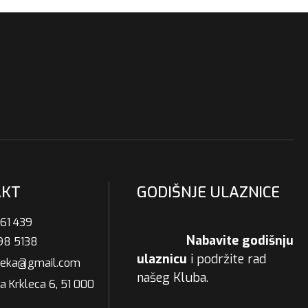
AKT
GODIŠNJE ULAZNICE
61 439
Nabavite godišnju
98 5138
ulaznicu
i podržite rad
ijeka@gmail.com
našeg Kluba.
a Krkleca 6, 51 000