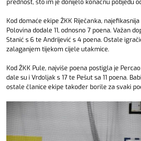
prednost, što im je donijelo konačnu pobjedu od
Kod domaće ekipe ŽKK Riječanka, najefikasnija je
Polovina dodale 11, odnosno 7 poena. Važan doprin
Stanić s 6 te Andrijević s 4 poena. Ostale igra
zalaganjem tijekom cijele utakmice.
Kod ŽKK Pule, najviše poena postigla je Perca
dale su i Vrdoljak s 17 te Pešut sa 11 poena. Ba
ostale članice ekipe također borile za svaki po