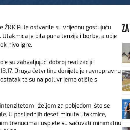
ZA
e ŽKK Pule ostvarile su vrijednu gostujuću
Utakmica je bila puna tenzija i borbe, a obje
ok nivo igre.
je su zahvaljujući dobroj realizaciji i
 13:17. Druga četvrtina donijela je ravnopravnu
ostatak te su na poluvrijeme otišle s
m intenzitetom i željom za pobjedom, što se
Pule. U posljednjih deset minuta utakmice,
čnim trenucima i uspjele su sačuvati minimalnu