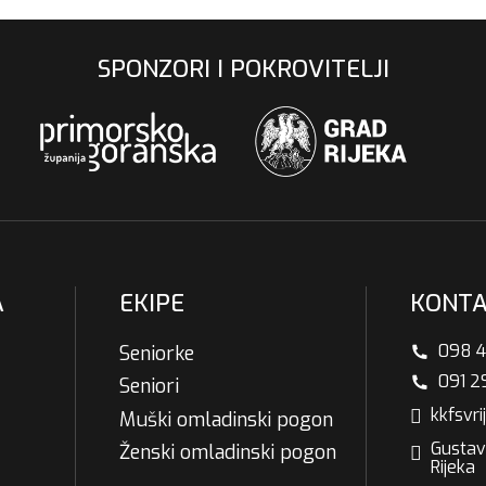
PRATITE NAS NA INSTAGRAMU
SPONZORI I POKROVITELJI
A
EKIPE
KONT
098 4
Seniorke
091 2
Seniori
kkfsvr
Muški omladinski pogon
Gustav
Ženski omladinski pogon
Rijeka