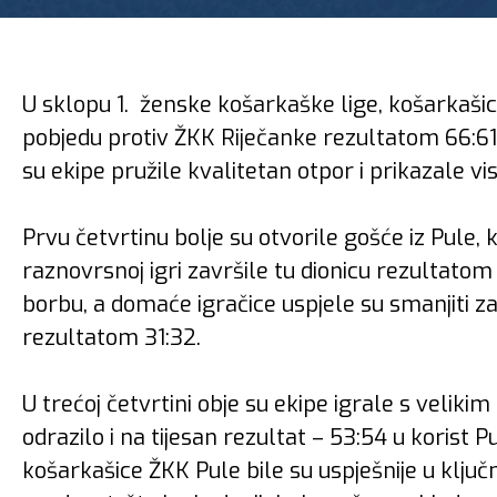
U sklopu 1. ženske košarkaške lige, košarkašic
pobjedu protiv ŽKK Riječanke rezultatom 66:61. 
su ekipe pružile kvalitetan otpor i prikazale vis
Prvu četvrtinu bolje su otvorile gošće iz Pule, ko
raznovrsnoj igri završile tu dionicu rezultatom
borbu, a domaće igračice uspjele su smanjiti za
rezultatom 31:32.
U trećoj četvrtini obje su ekipe igrale s veliki
odrazilo i na tijesan rezultat – 53:54 u korist 
košarkašice ŽKK Pule bile su uspješnije u klju