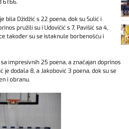
 61:66.
 bila Džidžić s 22 poena, dok su Sulić i
os pružili su i Udovičić s 7, Pavišić sa 4,
čice također su se istaknule borbenošću i
o sa impresivnih 25 poena, a značajan doprinos
bić je dodala 8, a Jakobović 3 poena, dok su se
en i obranu.