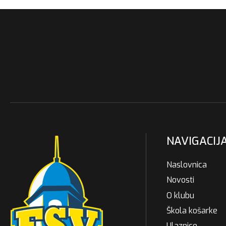
NAVIGACIJ
Naslovnica
Novosti
O klubu
Škola košarke
Ulaznice