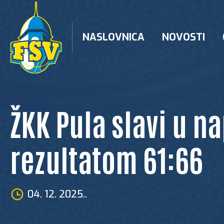
Skip
to
content
NASLOVNICA
NOVOSTI
ŽKK Pula slavi u n
rezultatom 61:66
04. 12. 2025..